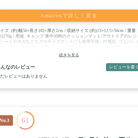
Amazonで詳しく見る
イズ: (約)幅56×長さ182×厚さ2cm / 収納サイズ:(約)13×12.5×56cm / 重量:
約)270g / 用途: キャンプ 車中泊時のクッションマット/アウトドアのレジ
シートやヨガなどエクササイズマットにも使用可能 / 付属品: ゴムバンド
ャンプマット1人用 / 材質: マット/発泡ポリエチレン・EVA樹脂、バンド
成ゴム / カラー: グリーン / 特徴1: 優れた保温性とクッション性で地面
続きを見る
凹や冷気をシャットアウト / 特徴2: 半分に折ってクッションマットや
部を折り畳んで枕にすることが可能
みんなのレビュー
レビューを書
だレビューはありません
61
No.3