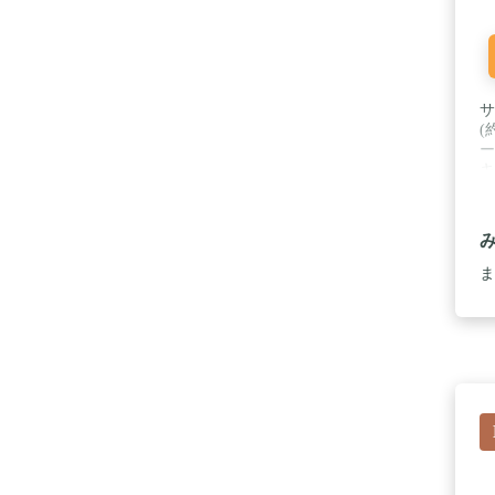
サ
(
ー
キ
合
凸
ド
ま