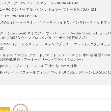
スタッグ EVA フォームマット 56×182cm M-3318
(ニーモ) テンサー アルパイン レギュラー マミー NM-TSAP-RM
rail mat 180 EBA506
O SUMMIT(シートゥサミット) イーサーライトXT インサレーティッドマッ
 (Thermarest) ネオエアー ウーバーライト NeoAir UberLite L ラー
厚さ6.4cm) R値2.3 ウイングロックバルブモデル [並行輸入品]
O SUMMIT(シートゥサミット) キャンププラスS.I.マット (レクタンギュ
82
WEI キャンプ マット アウトドアマット レジャーマット 車中泊 極厚25mm
防水/超軽量/断熱（アーミーグリーン+ブライトシルバー）
bique キャンプマット アルミ加工 車中泊 20mm 軽量
OK(バンドック)フォールディング マット 60×180cm グリーン BD-513G 1
100
No.1