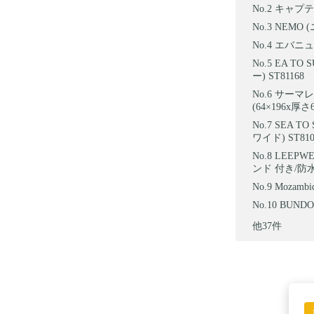
キャプテン
NEMO 
エバニュー T
EA T
ー) ST81168
サーマレスト
(64×196x
SEA T
ワイド) ST810
LEEP
ンド 付き/
Mozam
BUND
他37件