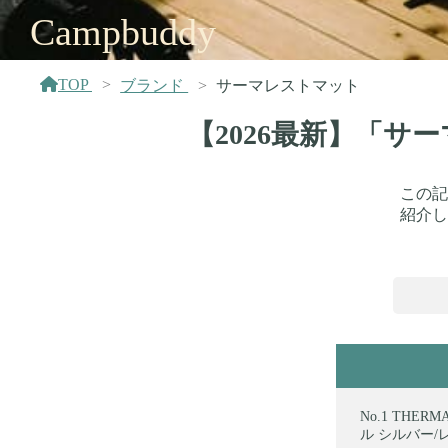
Campbuddy
TOP
ブランド
サーマレストマット
【2026最新】「
この記
紹介し
THER
ル シルバー/レモ