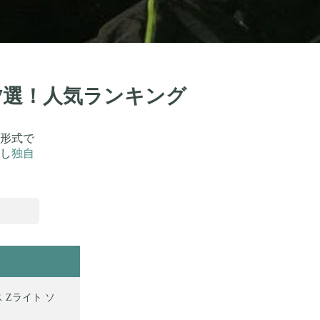
7選！人気ランキング
形式で
し
独自
 Zライト ソ