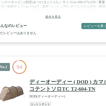
インナーキャビン(別売)をつけると2~3人) / サイズcm:400x375x250 / 重量
g:16 / 収納サイズ cm:114x37 / 素材:コットン35% ポリエステル65% / 耐
m:350 / ペグ:スチール製Vペグ 25本 / ポール:スチール製 2本 / 別売:ジッ
ンフロア・インナーキャビン
続きを見る
みんなのレビュー
レビューを書
だレビューはありません
94
No.2
ディーオーディー ( DOD ) カマ
コテントソロTC T2-604-TN
DOD(ディーオーディー)
コットンテント