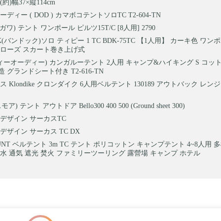
(約)幅37×縦114cm
ディー ( DOD ) カマボコテントソロTC T2-604-TN
オガワ) テント ワンポール ピルツ15T/C [8人用] 2790
K(バンドック)ソロ ティピー 1 TC BDK-75TC 【1人用】 カーキ色 ワン
クローズ スカート巻き上げ式
ディーオーディー) カンガルーテント 2人用 キャンプ&ハイキング S コット
 グランドシート付き T2-616-TN
 Klondike クロンダイク 6人用ベルテント 130189 アウトバック レン
スモア) テント アウトドア Bello300 400 500 (Ground sheet 300)
デザイン サーカスTC
デザイン サーカス TC DX
UNT ベルテント 3m TC テント ポリコットン キャンプテント 4~8人用 
水 通気 遮光 焚火 ファミリーツーリング 露營場 キャンプ ホテル