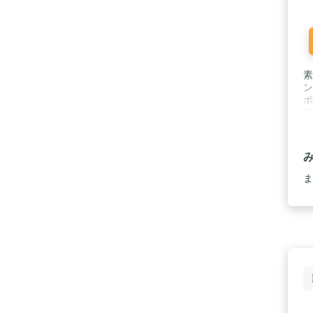
素
ン
ポ
4
ポ
が
の
1
ま