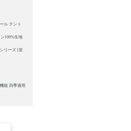
ポール テント
ン100%生地
ジシリーズ [並
多機能 四季適用