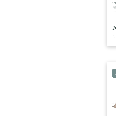
(
k
m
イ
ま