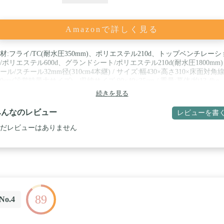
Amazonで詳しく見る
材:フライ/TC(耐水圧350mm)、ポリエステル210d、トップベンチレーシ
/ポリエステル600d、グランドシート/ポリエステル210d(耐水圧1800mm
ール/スチール32mm径(310cm4本継) / サイズ:幅430×高さ310×床面対角
70cm(設営時最大サイズ)、収納サイズ:90×40×35cm / 重量:幕体/約13.4kg
ール/約4.2kg / 特徴:T/C(ポリエステルとコットンを混紡した素材。肌触
続きを見る
良く、通気性・吸湿性に優れています。また、引張強度が高い2つの素
プラス面を併せ持っています) / 付属品:グランドシート、張り出しポー
みんなのレビュー
レビューを書
80cm、張り綱、アイアンハンマー、スチールピン、収納袋
だレビューはありません
89
No.4