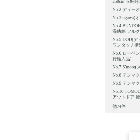
250cm 収納時:
ディーオー
ogawa(
BUNDO
混紡綿 フル
DOD(
ワンタッチ構造
ローベンス
行輸入品]
S'more(
テンマク
テンマク
TOMO
アウトドア 撥
他74件