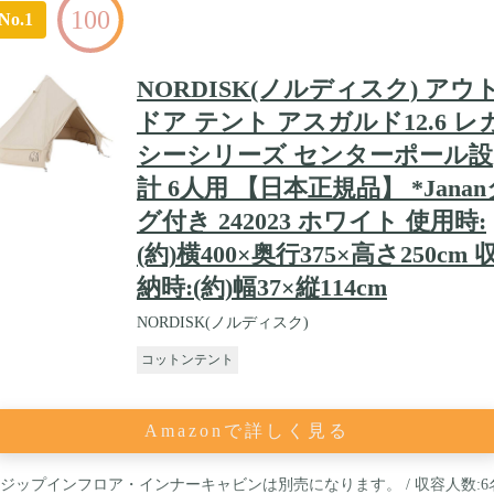
100
No.1
NORDISK(ノルディスク) アウ
ドア テント アスガルド12.6 レ
シーシリーズ センターポール設
計 6人用 【日本正規品】 *Janan
グ付き 242023 ホワイト 使用時:
(約)横400×奥行375×高さ250cm 
納時:(約)幅37×縦114cm
NORDISK(ノルディスク)
コットンテント
Amazonで詳しく見る
ジップインフロア・インナーキャビンは別売になります。 / 収容人数:6