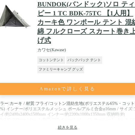
BUNDOK(バンドック)ソロ ティ
ピー 1 TC BDK-75TC 【1人用】
カーキ色 ワンポール テント 混
綿 フルクローズ スカート巻き
げ式
カワセ(Kawase)
コットンテント
バックパック テント
ファミリーキャンプ グッズ
Amazonで詳しく見る
ラー:カーキ / 材質:フライ/コットン混紡生地(ポリエステル65%・コッ
5%) インナー/ポリエステルメッシュ ポール/アルミ合金φ16mm / サイズ:
イ/約2400x2400x1500mm インナー/約2200x1000x1350mm 収納時/約
40x240x240mm / セット内容:フライシート×1・インナーシート×1・メイ
ール×1・サブポール×1 / 全面ジッパーでフルクローズ
続きを見る