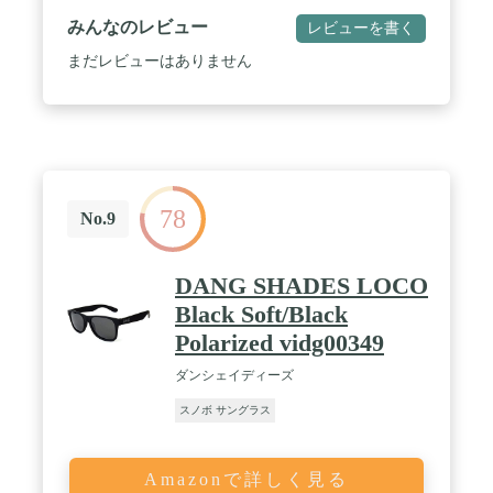
確保するレンズ。 / ゲレンデにおけるライディング
みんなのレビュー
レビューを書く
面の状況把握等で通常のレンズとは違った効果を発
揮します。 水面の反射を押さえて水中の魚が見える
まだレビューはありません
ようになることから、釣り人にも愛用されている万
能レンズ。 / サイズ フレーム幅：14.4cm レンズ横
幅：5.2cm レンズ縦幅：4.3cm / 目立たない小さな傷
程度は、良品として扱っております。 何卒ご理解下
さいませ。 輸入品の為、ケースは付属しません。 /
※お使いのモニターや機種によって、色の見え方が
掲載の写真と異なる場合がございます。 ※ブランド
78
またはアイテムにより、表記のサイズに若干の差が
No.9
ある場合がございます。 ※販売価格は入荷の時期に
よって変動する場合があります。予めご了承下さい
ませ。 ※店頭や他サイトでも販売しておりますの
DANG SHADES LOCO
で、随時在庫が変動しております。 ご注文が確定し
Black Soft/Black
ても、タイミングによっては商品がご用意出来ない
場合がございます。 #DANGSHADES #ダンシェイ
Polarized vidg00349
ディーズ #サングラス #ポラドイズド #偏光レンズ #
偏光サングラス #ゴーグル #メガネ #眼鏡 #skate
ダンシェイディーズ
#surf #snow #スケボー #サーフィン #スノーボード#
スノボ サングラス
メンズ #レディース #サーフブランド #SURF
#SKATE #CALIRORNIA
Amazonで詳しく見る