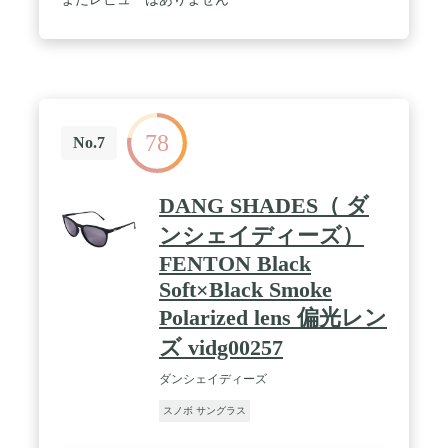
を抑えます。TR90フレーム、超軽量が実現でき、サ
ングラス本体が25グラムの軽さ。 / 【快適なデザイ
ン】釣りサングラスのフレームに通風口があり、運
動中の風の抵抗力を減軽します。それに、エアガイ
ド口はほこりなどを濾過し、ほこりが目に入るのを
防ぐことができます。安全性を保障します。またノ
ーズのパッドアームでお顔や鼻の形に合わせて調整
78
でき、 ストレスゼオのかけ心地で、快適です。度付
No.7
きレンズの装着はお近くの眼鏡店へご相談くださ
い。 / 【適用性】偏光レンズのサングラスを装用す
ることで「釣りをするときの水面」「運転中の道路
DANG SHADES（ ダ
や対向車」「ゴルフをするときの芝」「ウィンター
スポーツの雪面」など、様々なシーンでのギラつき
ンシェイディーズ）
や照り返しをカットできます。その他ゴルフ、マラ
FENTON Black
ソン、野球、ランニング、スノボー、ドライブ、釣
り、スキー、登山、テニスなどの多くのスポーツシ
Soft×Black Smoke
ーンでも活躍します。 / 【贈り物として】掛けやす
Polarized lens 偏光レン
いサングラスは、様々なスタイルにも合わせる事が
出来るほか、流行問わず長く使えるデザインになっ
ズ vidg00257
ています。性別問わずユニセックスで使用可能なモ
デルです。レンズすべてとサングラス等の付属品を
ダンシェイディーズ
全て収納できケース付き、持ち運びも便利です。あ
なたの友人にとって素晴らしいギフトアイデアにな
スノボ サングラス
ります！