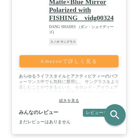
Matte×Blue Mirror
旅行、登山、釣り、ハイキング、スキーなどのアウ
Polarized with
トドア活動にご使用いただけ、オールシーズンで幅
FISHING vidg00324
広く活躍してくれます。さらに、男女を問わず、顔
や髪に負担をかけずにご愛用いただけます！ / 【豊
DANG SHADES （ダン・シェイディー
富なパッケージ内容・喜ばれるギフト】サングラス
ズ)
本体×1、サングラスボックス×1、収納袋×1、レンズ
クロス×1、偏光テストカード×1の５点セットをご用
スノボ サングラス
意し、毎日頑張っている自分へのご褒美にピッタリ
です。また、お誕生日、バレンタインデー、ホワイ
トデー、父の日、母の日、クリスマス、記念日など
大切な人へのプレゼントとしてもおすすめです！
Amazonで詳しく見る
あらゆるライフスタイルとアクティビティーのパフ
ォーマンス中でも気軽に愛用し、 サングラスをより
楽しむことができるという、セカンド・アイウェア
的存在で新たな世界観を提案するDANG SHADESの
サングラスです。 / LOCO◆ 人気のオリジナル・フ
続きを見る
レームに近いフレーム形を保ちつつ、よりシャープ
な印象を与えるフロントフレーム。様々なシーンで
search
みんなのレビュー
レビューを書く
もフィットするテンプル幅が魅力。 / 【DANG
SHADES】 プロ・スノーボーダーとして活躍をして
まだレビューはありません
いるChris Beresford（クリス・ ベレスフォード）が
2008年にアメリカ・ソルトレイクシティから立ちあ
げたブランド。 / 元々「Hang Loose（気楽にいこ