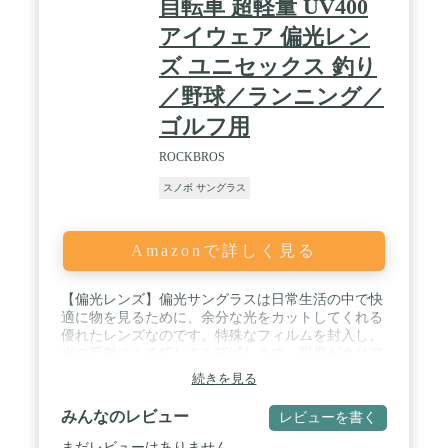
自転車 超軽量 UV400
アイウェア 偏光レン
ズ ユニセックス 釣り
／野球／ランニング／
ゴルフ用
ROCKBROS
スノボ サングラス
Amazonで詳しく見る
【偏光レンズ】偏光サングラスは日常生活の中で快
適に物を見るために、余分な光をカットしてくれる
優れたレンズなのです。特殊なフィルムを封入し、
光の反射による眩しさを軽減します。視界がクリア
になるだけでなく、目の負担を軽減することもでき
続きを見る
ますので目が疲れにくくなります。 / 【強い靭性
&TR90】PC材質のレンズは普通のレンズより靭性が
みんなのレビュー
レビューを書く
強い、衝撃による耐性も高いです。シリコーン付き
のフレーム、柔らかくてグラスをかけるときの痛さ
まだレビューはありません