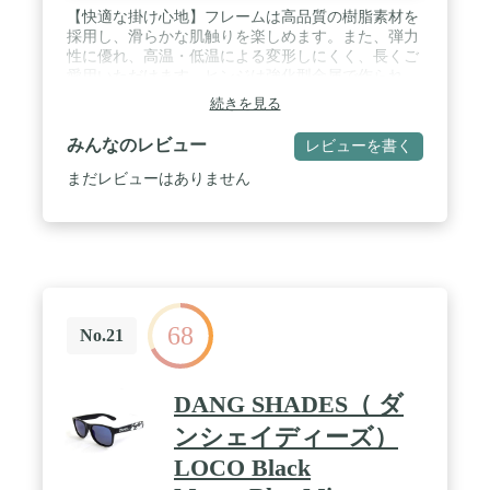
【快適な掛け心地】フレームは高品質の樹脂素材を
採用し、滑らかな肌触りを楽しめます。また、弾力
性に優れ、高温・低温による変形しにくく、長くご
愛用いただけます。ヒンジは強化型金属で作られ、
丈夫で耐久性に優れます。軽量で耳や鼻への負担を
続きを見る
軽減し、長時間掛けても締めつけ感や痛みを感じな
く、快適な掛け心地を実現します！ / 【偏光レン
みんなのレビュー
レビューを書く
ズ】複合コーティング技術で9層レンズを重ねて作
られ、日差しと紫外線から目を保護してくれ、夏場
まだレビューはありません
のお出かけやアウトドアにも心置きなく楽しく過ご
せます。TAC（トリアセテート）偏光レンズは路
面、雪や海などの反射光を抑え、眩しさを軽減しつ
つ、色を忠実に再現できます。自然光を取り込むこ
とにより、目への負担を軽減してくれます！ / 【拘
りのデザイン】ウェリントンタイプのシルエットに
より、輪郭をシャープに見せてくれ、全体のバラン
68
スを整え、落ち着いた雰囲気を演出してくれます。
No.21
また、鼻あて一体型デザインのため、鼻パッドが破
損してしまうリスクが低く、見た目を邪魔せずにス
タイリッシュなデザインを楽しめます。さらに、人
DANG SHADES（ ダ
間工学に基づいて設計され、日本人のフェイスライ
ンに合わせ、脱着が簡単で、快適なフィット感を与
ンシェイディーズ）
えます！ / 【幅広く活躍】スタイリッシュ性と実用
LOCO Black
性を兼ね備え、幅広い年齢層の方にご愛用いただけ
ます。また、春夏の目の日焼け対策にはもちろん、