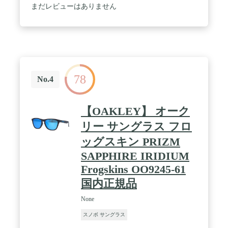
は、円弧の注入正確な曲率半径偏光レンズ
まだレビューはありません
78
No.4
【OAKLEY】 オーク
リー サングラス フロ
ッグスキン PRIZM
SAPPHIRE IRIDIUM
Frogskins OO9245-61
国内正規品
None
スノボ サングラス