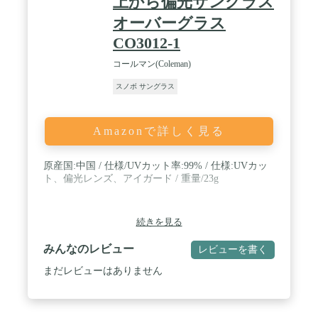
上から偏光サングラス
に溢れたモデルが続々登場しています。
オーバーグラス
CO3012-1
コールマン(Coleman)
スノボ サングラス
Amazonで詳しく見る
原産国:中国 / 仕様/UVカット率:99% / 仕様:UVカッ
ト、偏光レンズ、アイガード / 重量/23g
続きを見る
みんなのレビュー
レビューを書く
まだレビューはありません