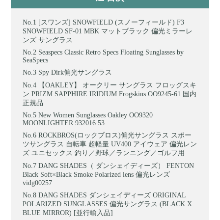
[スワンズ] SNOWFIELD (スノーフィールド) F3
SNOWFIELD SF-01 MBK マットブラック 偏光ミラーレ
ンズ サングラス
Seaspecs Classic Retro Specs Floating Sunglasses by
SeaSpecs
Spy Dirk偏光サングラス
【OAKLEY】 オークリー サングラス フロッグスキ
ン PRIZM SAPPHIRE IRIDIUM Frogskins OO9245-61 国内
正規品
New Women Sunglasses Oakley OO9320
MOONLIGHTER 932016 53
ROCKBROS(ロックブロス)偏光サングラス スポー
ツサングラス 自転車 超軽量 UV400 アイウェア 偏光レン
ズ ユニセックス 釣り／野球／ランニング／ゴルフ用
DANG SHADES（ ダンシェイディーズ） FENTON
Black Soft×Black Smoke Polarized lens 偏光レンズ
vidg00257
DANG SHADES ダンシェイディーズ ORIGINAL
POLARIZED SUNGLASSES 偏光サングラス (BLACK X
BLUE MIRROR) [並行輸入品]