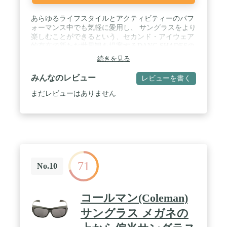
あらゆるライフスタイルとアクティビティーのパフ
ォーマンス中でも気軽に愛用し、 サングラスをより
楽しむことができるという、セカンド・アイウェア
的存在で新たな世界観を提案するDANG SHADESの
サングラスです。 / LOCO◆ 人気のオリジナル・フ
続きを見る
レームに近いフレーム形を保ちつつ、よりシャープ
な印象を与えるフロントフレーム。様々なシーンで
みんなのレビュー
レビューを書く
もフィットするテンプル幅が魅力。 / 【DANG
SHADES】 プロ・スノーボーダーとして活躍をして
まだレビューはありません
いるChris Beresford（クリス・ ベレスフォード）が
2008年にアメリカ・ソルトレイクシティから立ちあ
げたブランド。 / 元々「Hang Loose（気楽にいこ
う）」というハワイのサーフ・カルチャーから始ま
ったスラング（握りこぶしの親指と小指を立てて振
るジェスチャー）をもじって、「Dang Loose
Shades（めちゃくちゃゆるいカンジのサングラ
71
ス）」と呼んでいたのを、Looseが抜けて「Dang
No.10
Shades」というブランド名に。失くしたり壊したり
してもすぐに買い換えられるお手頃な価格で非常に
好評なアイウェア。スポーツやフィッシングなどの
コールマン(Coleman)
アクティビティはもちろん、ドライブや買い物など
普段使いまで、様々なライフスタイル・シーンまで
サングラス メガネの
幅広く、洋服を着替える様に気軽に使える遊び感覚