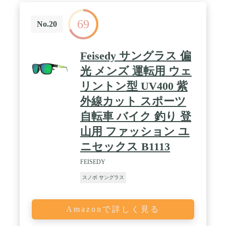
69
No.20
Feisedy サングラス 偏
光 メンズ 運転用 ウェ
リントン型 UV400 紫
外線カット スポーツ
自転車 バイク 釣り 登
山用 ファッション ユ
ニセックス B1113
FEISEDY
スノボ サングラス
Amazonで詳しく見る