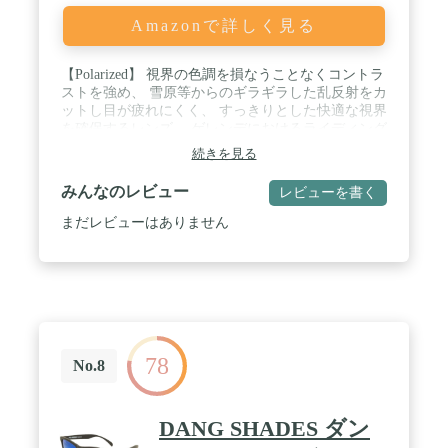
Amazonで詳しく見る
【Polarized】 視界の色調を損なうことなくコントラ
ストを強め、 雪原等からのギラギラした乱反射をカ
ットし目が疲れにくく、 すっきりとした快適な視界
を確保するレンズ。 ゲレンデにおけるライディング
面の状況把握等で 通常のレンズとは違った効果を発
続きを見る
揮します。 / ■付属品■ ネオプレン製ロゴ入りケース
付 / ・vidg00257：Black Soft × Black Smoke Polarized
みんなのレビュー
レビューを書く
・vidg00258：Black Soft × Blue Mirror Polarized / ・
vidg00277：Wood Matte × Flash Mirror Polarized ・
まだレビューはありません
vidg00278：Brown Tortoise × Black Polarized / ※お使
いのブラウザによって写真のカラーと実物のカラー
の 見え方が多少異なる場合がございますがご了承く
ださい。
78
No.8
DANG SHADES ダン