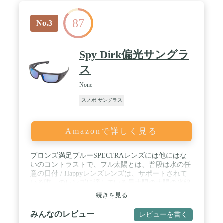
87
No.3
Spy Dirk偏光サングラ
ス
None
スノボ サングラス
Amazonで詳しく見る
ブロンズ満足ブルーSPECTRAレンズには他にはな
いのコントラストで、フル太陽とは、普段は水の任
意の日付 / Happyレンズレンズは、サポートされて
いる唯一のレンズに適している最大限の太陽の光線
のcolor-contrastingと不良の光線をブロック / ハッピ
続きを見る
ーでレンズは疲労を減らしdistortion-freeとリラック
スの目 / TRIDENT偏光反射サーフェスからのグレア
みんなのレビュー
レビューを書く
の99 %以上ブロック / TRIDENT傷防止するために