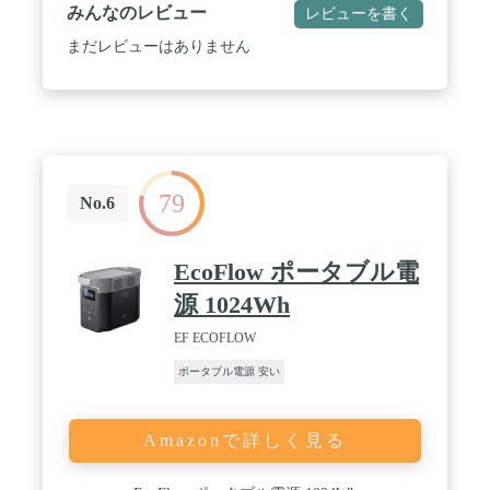
最長5年保証(通常2年+保証登録すると3年延長=5
みんなのレビュー
レビューを書く
年)。万が一不具合が発生した際に、国内にサポー
まだレビューはありません
トセンターがあるためもしもの時も安心です。
79
No.6
EcoFlow ポータブル電
源 1024Wh
EF ECOFLOW
ポータブル電源 安い
Amazonで詳しく見る