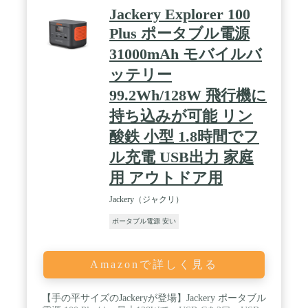
対象外。その場合の保証対応は、購入元にお問い合
Jackery Explorer 100
わせください。※保証期間は、原則購入日から数え
Plus ポータブル電源
ます。※返金は購入日から数えて30日間に限り対応
可能 ※中古品の場合は、品質状態によって保証期間
31000mAh モバイルバ
が異なります。 / 【付属品】専用ACアダプター電源
コードセット、MC4ケーブル（1.5m）、シガーケー
ッテリー
ブル（1.5m）、取扱説明書兼保証書、収納ポーチ、
99.2Wh/128W 飛行機に
簡易LEDランタン、停電対策BOOK ※本製品は
PowerArQ Solar （STSL210FD-MC4DC /
持ち込みが可能 リン
STSL120FD-MC4DC / STSL120FD-MC4 / STSL120D
/ STSL120M ）を使用できます。
酸鉄 小型 1.8時間でフ
ル充電 USB出力 家庭
用 アウトドア用
Jackery（ジャクリ）
ポータブル電源 安い
Amazonで詳しく見る
【手の平サイズのJackeryが登場】Jackery ポータブル