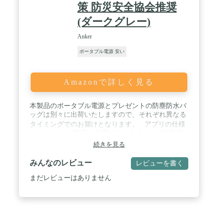
策 防災安全協会推奨
(ダークグレー)
Anker
ポータブル電源 安い
Amazonで詳しく見る
本製品のポータブル電源とプレゼントの防塵防水バ
ッグは別々に出荷いたしますので、それぞれ異なる
タイミングでのお届けとなります。 アプリの仕様
上、どちらか1製品をお届けしたタイミングで注文
お届け済みのステータスに変わりますが、実際は
続きを見る
別々のお届けになることをご承知おきください。 /
速い、パワフル、長寿命：新・リン酸鉄ポータブル
みんなのレビュー
レビューを書く
電源「Anker Solix」シリーズ誕生。Ankerならでは
の長寿命性能はそのままに、充電速度、出力が大幅
まだレビューはありません
に進化しました。 急速充電※：Anker独自の急速充
電技術により、100%充電までわずか58分。キャン
プの朝に充電忘れに気づいたり、突然の台風で停電
の可能性があっても、充電の不安がなくなります。