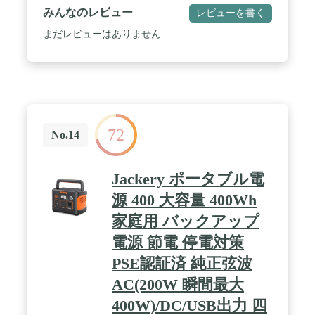
Anker独自の【InfiniPower設計】を採用し、約10年
みんなのレビュー
レビューを書く
間安心してご使用いただけます。 / InfiniPower 設
計：本製品は電池だけでなく、数千の内部電子部品
まだレビューはありません
の発熱抑制や耐衝撃性能の高い製品フレーム、そし
て発熱を監視/管理するシステムの導入など、各要素
を最適化しました。 / 災害に強いポータブル電源な
らAnker : 一般的なポータブル電源と異なり、本製
品は充電100%での長期保管でき、いざという時に
十分な残量を確保できます。さらに大型ライトを内
蔵し、停電時も安心です。 / アウトドアでも安心し
72
て使える高い耐久性能 :強化パネルの使用に加え、
No.14
バッテリーパック構造を強化し、高さ50cmからコン
クリート床への落下テストもクリアしています。製
品表面には耐火ラバーシェルを採用。
Jackery ポータブル電
源 400 大容量 400Wh
家庭用 バックアップ
電源 節電 停電対策
PSE認証済 純正弦波
AC(200W 瞬間最大
400W)/DC/USB出力 四