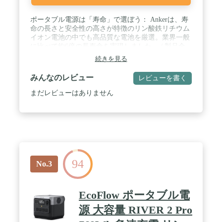
ポータブル電源は「寿命」で選ぼう： Ankerは、寿
命の長さと安全性の高さが特徴のリン酸鉄リチウム
イオン電池の中でも高品質な電池を厳選。業界一般
に比べて約6倍の長寿命を実現しました。 / 製品全
体が長寿命：ポータブル電源を構成する各要素を最
続きを見る
適化することで製品全体の長寿命化を実現する
Anker独自の【InfiniPower設計】を採用し、約10年
みんなのレビュー
レビューを書く
間安心してご使用いただけます。 / InfiniPower 設
計：本製品は電池だけでなく、数千の内部電子部品
まだレビューはありません
の発熱抑制や耐衝撃性能の高い製品フレーム、そし
て発熱を監視/管理するシステムの導入など、各要素
を最適化しました。 / 災害に強いポータブル電源な
らAnker : 一般的なポータブル電源と異なり、本製
品は充電100%での長期保管でき、いざという時に
十分な残量を確保できます。さらに大型ライトを内
蔵し、停電時も安心です。 / アウトドアでも安心し
94
て使える高い耐久性能 :強化パネルの使用に加え、
No.3
バッテリーパック構造を強化し、高さ50cmからコン
クリート床への落下テストもクリアしています。製
品表面には耐火ラバーシェルを採用。 / 安心の最大
EcoFlow ポータブル電
5年長期保証 : ご購入後も最大5年の保証期間内に製
品の不具合が生じた場合、Ankerのカスタマーサポ
源 大容量 RIVER 2 Pro
ートへお問い合わせいただければ、弊社にて確認