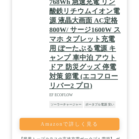
768Wh 急速充電 リン
後、同一製品の新品と交換対応いたします / 保証対
象・製品規格：ご購入日時に関わらず、正規ルート
酸鉄リチウムイオン電
で購入された全てのお客様が保証の対象となりま
す。本製品は多数の安全機能を有しており、PSEを
源 液晶大画面 AC定格
始めとし様々な国際的安全規格および基準に準拠し
800W/ サージ1600W ス
ています。 / 製品回収でご使用後もサポート：アン
カー・ジャパン株式会社では、ご使用済み弊社製品
マホ タブレット充電
モバイルバッテリー / ポータブル電源の回収を承っ
ております。回収した製品はリサイクル資源として
用 ぽーたぶる電源 キ
再生致します。 / パッケージ内容： 製品本体、AC
ャンプ 車中泊 アウト
アダプタ、ケーブル内蔵カーチャージャー、取扱説
明書、長期保証 (会員登録で最長5年、詳細は「出品
ドア 防災グッズ 停電
者のコメント」をご確認ください。)、カスタマー
サポート / ご注意：車から本製品を充電する場合、
対策 節電 (エコフロー
シガーソケット充電ケーブルをカーソケットの奥ま
リバー2 プロ)
でまっすぐに差し込んでください。斜めになる場合
や違和感がある場合はAnkerカスタマーサポートま
EF ECOFLOW
でご連絡ください。
ソーラーチャージャー
ポータブル電源 安い
Amazonで詳しく見る