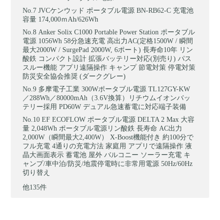
JVCケンウッド ポータブル電源 BN-RB62-C 充電池
容量 174,000ｍAh/626Wh
Anker Solix C1000 Portable Power Station ポータブル
電源 1056Wh 58分急速充電 高出力AC(定格1500W / 瞬間
最大2000W / SurgePad 2000W, 6ポート) 長寿命10年 リン
酸鉄 コンパクト設計 拡張バッテリー対応(別売り) パス
スルー機能 アプリ遠隔操作 キャンプ 節電対策 停電対策
防災安全協会推奨 (ダークグレー)
多摩電子工業 300Wポータブル電源 TL127GY-KW
／288Wh／80000mAh（3.6V換算）リチウムイオンバッ
テリー採用 PD60W デュアル急速蓄電に対応端子装備
EF ECOFLOW ポータブル電源 DELTA 2 Max 大容
量 2,048Wh ポータブル電源リン酸鉄 長寿命 AC出力
2,000W（瞬間最大2,400W） X-Boost機能付き 約100分で
フル充電 4通りの充電方法 家庭用 アプリで遠隔操作 液
晶大画面表示 蓄電池 屋外 バルコニー ソーラー充電 キ
ャンプ/車中泊/防災/地震停電時に非常用電源 50Hz/60Hz
切り替え
他135件