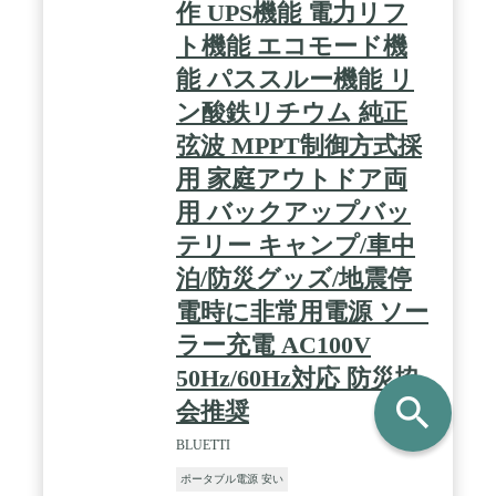
作 UPS機能 電力リフ
ト機能 エコモード機
能 パススルー機能 リ
ン酸鉄リチウム 純正
弦波 MPPT制御方式採
用 家庭アウトドア両
用 バックアップバッ
テリー キャンプ/車中
泊/防災グッズ/地震停
電時に非常用電源 ソー
ラー充電 AC100V
50Hz/60Hz対応 防災協
search
会推奨
BLUETTI
ポータブル電源 安い