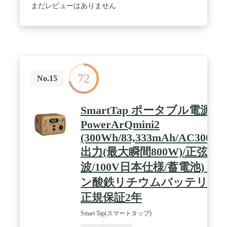
ブル電源400は、ACアダプター、シガーソケット、
まだレビューはありません
ジェネレーター、ソーラーパネルなど4つの充電方
法があります。どんな場所でも、手軽に充電するこ
とができます。特に、ソーラーパネル充電の場合、
最大電力点追従制御（MPPT）方式を採用している
ため、気象条件に応じて太陽電池から最大限の電力
を取り出すことができます。別売のJackery
SolarSagaを使用することで、太陽光を利用してエコ
72
に充電できます。効率性がアップしており、充電に
No.15
かかる時間が短くなりました。 / 【高い安全性】当
社の商品は、PSE、UN38.3など必要な認証を取得し
ており、安全性に優れたリチウムバッテリーを採用
SmartTap ポータブル電源
しています。同時に、バッテリーのエネルギー効率
PowerArQmini2
を最適化することでバッテリー寿命を延ばすことが
できます。さらに、BMS（バッテリーマネージメン
(300Wh/83,333mAh/AC300W
トシステム）により電圧や温度を適切に管理するこ
出力(最大瞬間800W)/正弦
とで、過充電や過放電を防止し、高い安全性を実現
しています。なお、心臓にペースメーカーを装着し
波/100V日本仕様/蓄電池) リ
ている方は、本製品を使用しないでください。ペー
スメーカーが、本製品の影響を受ける恐れがありま
ン酸鉄リチウムバッテリー
すので、十分にご注意ください。 / 【豊富な付属
正規保証2年
品】Jackeryポータブル電源400には、ACアダプタ
ー、車載用充電シガーソケット、取扱説明書（日本
語）が付属します。万が一問題や不具合が発生した
Smart Tap(スマートタップ)
場合は、弊社カスタマーサービスへお問い合わせく