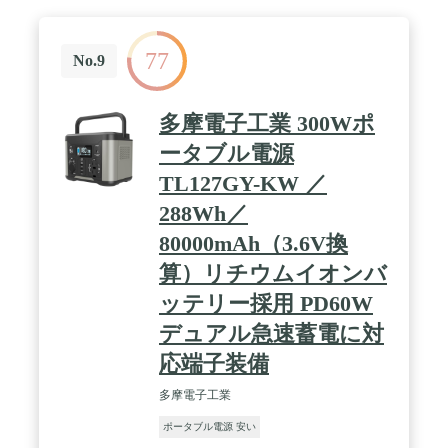
/ 業界屈指のコンパクトさ：大容量かつ高出力なが
ら業界屈指のコンパクトさを実現。一般的な同容量
帯製品と比べて約15%省サイズ化しました※。自宅
77
に保管する際にも邪魔にならず、アウトドアへの持
No.9
ち出しも容易に。(※2023年9月時点 Anker調べ) /
90%以上の家電を動かすパワフルな出力：ACポート
の定格出力は家庭用コンセントと同じ安心の
多摩電子工業 300Wポ
1500W。さらに独自技術SurgePadにより消費電力
ータブル電源
2,000Wまでの家電※に給電可能。アウトドアから停
電時まであらゆるシーンで活躍します。(※精密機
TL127GY-KW ／
器や電圧保護機能がある機器は対象外) / 屋外で充電
が減っても心配不要：電気がない屋外でもソーラー
288Wh／
パネルからは最短2時間※で急速充電 (最大600W入
80000mAh（3.6V換
力)。車での移動中もシガーソケットから充電でき
ます。(※Anker Solix PS400 Portable Power Station 2
算）リチウムイオンバ
枚を並列接続時) / もしもの時に心強い防災機能 : 一
般的なポータブル電源と異なり、本製品は充電
ッテリー採用 PD60W
100%で長期保管できるだけでなく、主電源のOFF機
デュアル急速蓄電に対
能を新たに搭載することで、自然放電も抑制 (半年
で約5%)。いざという時に最大限の電力を残すこと
応端子装備
ができます。 / スマホから遠隔操作：従来の
Bluetoothにによるアプリ接続に加え、Wi-Fiでの接続
多摩電子工業
機能も搭載。同じ部屋にいなくても充電・給電情報
の確認・操作が可能になりました。 / パッケージ内
ポータブル電源 安い
容：製品本体、AC充電ケーブル、シガーソケット