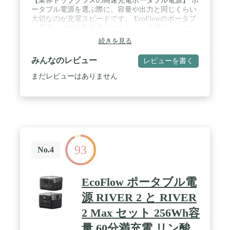
【業界トップクラスの高速充電ポータブル電源】 ポ
ータブル電源を選ぶ際に、容量や出力と同じくらい
大切なのが充電スピードです。 EcoFlowのポータブ
ル電源には特許取得済みのX-Streaｍ充電テクノロジ
ーが採用されており、RIVER 2 Proはわずか70分で
続きを見る
満充電が可能です。 急に電源が必要なときにRIVER
2 Proの充電を忘れていても、ACコンセントで短時
みんなのレビュー
レビューを書く
間の間にフル充電されます。 AC充電以外に太陽光
発電が利用できるため、災害などでグリッドが遮断
まだレビューはありません
された停電時などでも使用できます。 / 【日常、レ
ジャーから緊急時までこれ1台で電力がまかなえる
ぽーたぶる電源】 RIVER 2 Proぽーたふる電源は、
バッテリー容量768Wh、定格出力800Wのパワフル
なポータブル電源です。ACx4、USB-Ax3、USB-
Cx1、DC5521ポートx2、シガーソケットx1の合計11
個の出力ポートが搭載されています。スマートフォ
93
ンや電気毛布、冷蔵庫、テレビ、パソコン、プロジ
No.4
ェクター、扇風機など、幅広い電化製品をコンセン
トのない場所からでもご使用いただけます。非常用
電源としても人気の機種です。 / 【約6倍長寿命・
EcoFlow ポータブル電
安全なリン酸鉄リチウムイオン電池採用ポータブル
バッテリー】 ポータブルバッテリーRIVER 2 Proに
源 RIVER 2 と RIVER
は、電気自動車にも使用されているリン酸鉄リチウ
2 Max セット 256Wh容
ムイオンバッテリーが搭載されています。バッテリ
ーの充放電を繰り返し行える回数が、業界平均500
量 60分満充電 リン酸