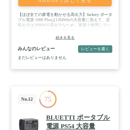
Amazonで詳しく見る
【ほぼ全ての家電を動かせる高出力】Jackery ポータ
ブル電源 1000 Plusは1264Whの大容量に加えて、定
格出力は2000Wの高出力なため、家庭で使用してい
る電化製品のほぼ全てを動かすことができます。合
計8ポート（AC3口、USB4口、シガーソケット1口）
続きを見る
が備わっており、同時に複数の電化製品に電力を供
給することができます。大人数でのキャンプや連泊
みんなのレビュー
レビューを書く
キャンプ、車中泊に加えて、災害時の備えとしても
ご活用いただけます。※AC同時充電・放電の場
まだレビューはありません
合、最大出力は1500Wにしか達しません。 / 【高速
充電に加えて安全性も向上】ACコンセントなら1時
間で0％から80％まで、ソーラーパネルなら200W×4
枚を接続すれば最速2時間でポータブル電源をフル
充電できます。Jackery独自の「ChargeShield」が、
ステップ式可変速充電アルゴリズムを用いて安全性
を高めるため、バッテリーパックの寿命を50%向上
75
させます。同時に、低温充電時のリチウム分解リス
No.12
クや高温充電時の熱暴走リスクを低減し、マシン全
体の充電の安全性を向上させました。 / 【最大
5,056Whまで拡張可能】Jackery電池容量拡張技術に
BLUETTI ポータブル
より、最大3つの拡張バッテリーに接続でき、電気
容量を1.2kWhから5kWhまで自由に選べます。1～3
電源 PS54 大容量
日間程度の連泊キャンプや車中泊、オフィスや家庭