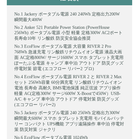
Jackery ポータブル電源 240 240Wh 定格出力200W
瞬間最大400W
Anker 521 Portable Power Station (PowerHouse
256Wh) ポータブル電源 小型 軽量 定格300W AC2ポート
長寿命10年 リン酸鉄 防災安全協会推奨
EcoFlow ポータブル電源 大容量 RIVER 2 Pro
768Wh 急速充電 リン酸鉄リチウムイオン電源 液晶大画
面 AC定格800W/ サージ1600W スマホ タブレット充電用
ぽーたぶる電源 キャンプ 車中泊 アウトドア 防災グッズ
停電対策 節電 (エコフロー リバー2 プロ)
EcoFlow ポータブル電源 RIVER 2 と RIVER 2 Max
セット 256Wh容量 60分満充電 リン酸鉄リチウムイオン
電池 長寿命 高耐久 BMS電池保護 純正弦波 アプリ操作
軽量 AC(定格300W サージ600W X-Boostで450W）USB-
A/C キャンプ 車中泊 アウトドア 停電対策 防災グッズ
(エコフロー リバー2)
Jackery ポータブル電源 240 256Wh 定格出力300W
瞬間最大600W スマホ タブレット充電用 モバイルバッテ
リー コンパクト UPS機能 アプリ遠隔操作 車中泊 停電対
策 防災対策 ジャクリ
EcoFlow ポータブル電源 1024Wh