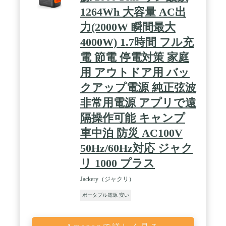
1264Wh 大容量 AC出
力(2000W 瞬間最大
4000W) 1.7時間 フル充
電 節電 停電対策 家庭
用 アウトドア用 バッ
クアップ電源 純正弦波
非常用電源 アプリで遠
隔操作可能 キャンプ
車中泊 防災 AC100V
50Hz/60Hz対応 ジャク
リ 1000 プラス
Jackery（ジャクリ）
ポータブル電源 安い