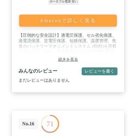
ポータブル電源 安い
ださい。 / 【ご注意】 ①Jackery ポータブル電源400
では、-10~40℃（14-104℉）の温度範囲でお使いの
機器に電力を供給できます。動作温度が上記範囲外
にある場合、本製品が動作しないことがあります。
Amazonで詳しく見る
②大容量のため、充電中ACアダプターは最大65℃ま
で温度が上昇し、手で触れるとかなり熱く感じられ
【圧倒的な安全設計】過電圧保護、セル劣化保護、
ますが、最大75℃の耐熱設計になっておりますの
過電流保護、定電圧保護、短絡保護、温度管理、先
で、ご安心ください。ご使用時は換気の良い場所で
進のバッテリーマネジメントシステム (BMS)を搭載
充電をお願いします。③本機の仕様及び外観は、改
しています。また、各電子部品は50000時間の長寿
善のため予告なく変更することがあります。④省エ
命で、本体素材は熱に強いUL規格94V-0のプラスチ
ネのため、AC出力ポートまたはシガーソケット出
続きを見る
ック素材を使用しています。 / 【世界基準の安全規
力が使用される場合、デバイスの電力が10W未満の
格】日本規格のPSE検査をはじめ、ISO9001、
場合、12時間後に自動的にオフになります。
みんなのレビュー
レビューを書く
UN38.8など世界基準の様々な安全規格、品質テスト
に合格しています。 さらに、温度検査、衝撃検査、
まだレビューはありません
摩耗検査、落下テスト、バッテリーに釘刺し試験を
実施し、徹底的に安全性を追求しています。 / 【B5
サイズのよりもコンパクト】17.7*17.5*25.0cmでB5
サイズよりもコンパクト。女性でも持ち運びやすい
重さ4.7kgで、アウトドアや車中泊や防災・非常用な
ど、様々なシーンで活躍させることができます。 /
【2年間保証】万が一、商品に不具合がある場合
71
は、取扱説明書に記載の連絡先か、購入履歴より当
No.16
店まで連絡ください。ただし、非正規店舗での購入
は、製品の品質が保証できないため、メーカー保証