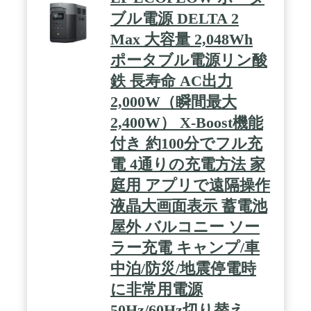
ブル電源 DELTA 2
Max 大容量 2,048Wh
ポータブル電源リン酸
鉄 長寿命 AC出力
2,000W（瞬間最大
2,400W） X-Boost機能
付き 約100分でフル充
電 4通りの充電方法 家
庭用 アプリで遠隔操作
液晶大画面表示 蓄電池
屋外 バルコニー ソー
ラー充電 キャンプ/車
中泊/防災/地震停電時
に非常用電源
50Hz/60Hz切り替え