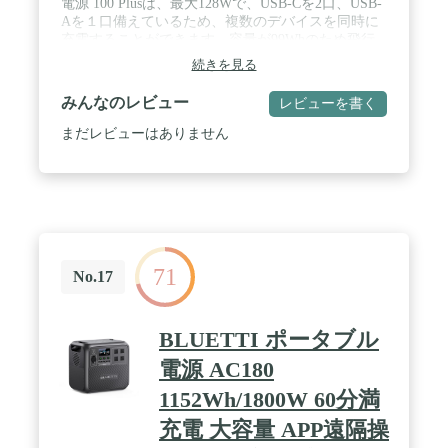
電源 100 Plusは、最大128Wで、USB-Cを2口、USB-
Aを１口備えているため、複数のデバイスを同時に
充電することができます。容量が99Whのため飛行
機にも持ち込めます。手の平に乗るほど小型なの
続きを見る
で、ビジネスやアウトドアでも手軽に持ち運べま
す。※本製品ではACコンセントは使用できませ
みんなのレビュー
レビューを書く
ん。 / 【1.8時間で高速フル充電】最大100WのUSB-
C入力に対応し、約1.8時間の高速充電を実現。さら
まだレビューはありません
に最大100Wのソーラー充電（別売り）にも対応し
ているため、停電時でも電力を確保することができ
ます。 / 【優れた安全性】6つの保護機能と耐火
性、耐衝撃性を備えているため、いつでも安全にご
使用いただけます。 / 【リン酸鉄リチウムイオン電
池で長寿命化】長寿命のリン酸鉄リチウムイオン電
池を採用。約2,000回サイクルの充放電サイクルを実
71
現しました。 ※2,000サイクル放充電後も工場出荷
No.17
時の容量の80%以上を維持できます。 / 【安 心 保
証サービス】購入日から2年の長期保証をご用意し
ているので、購入後も安 心してご使用いただけま
BLUETTI ポータブル
す。
電源 AC180
1152Wh/1800W 60分満
充電 大容量 APP遠隔操