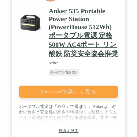
が高く、熱安定性が非常に優れて、他の電池より使
用寿命が長くて、環境にやさしいです。また、BMS
Anker 535 Portable
バッテリー安全管理システムを使用することで、過
Power Station
充電や過放電保護、温度管理など、内部バッテリー
が安全に動作するよう監視及び管理を行うため、最
(PowerHouse 512Wh)
高精度の安全性を実現しています。 / 🔋【エコモー
ポータブル電源 定格
ド機能搭載】PS54はエコモードを搭載していますの
で、不要な電力消費を抑えて、とても省エネルギー
500W AC4ポート リン
です。エコモードをONにしておくと、ACの出力が
10W以下で4時間継続すると、システムが自動的に
酸鉄 防災安全協会推奨
AC出力をOFFにします。また、DCの出力が1W以下
で4時間継続すると、DC出力をOFFにします。ご注
Anker
意：エコモードは出荷時段階では「OFF」になって
ポータブル電源 安い
いるため、ユーザー側操作で「ON」にする必用が
あります。 / 🔋【付属品】PS54本体、ACアダプタ
ー充電器(90W)、MC4ソーラー充電ケーブル、カー
チャージャケーブルと取扱説明書が付属します。
Amazonで詳しく見る
ポータブル電源は「寿命」で選ぼう： Ankerは、寿
命の長さと安全性の高さが特徴のリン酸鉄リチウム
イオン電池の中でも高品質な電池を厳選。業界一般
に比べて約6倍の長寿命を実現しました。 / 製品全
体が長寿命：ポータブル電源を構成する各要素を最
続きを見る
適化することで製品全体の長寿命化を実現する