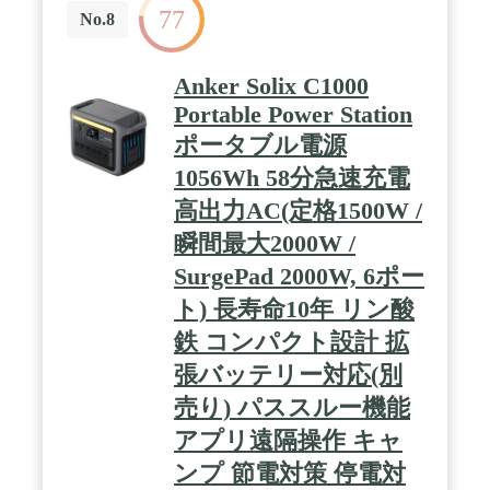
77
No.8
Anker Solix C1000
Portable Power Station
ポータブル電源
1056Wh 58分急速充電
高出力AC(定格1500W /
瞬間最大2000W /
SurgePad 2000W, 6ポー
ト) 長寿命10年 リン酸
鉄 コンパクト設計 拡
張バッテリー対応(別
売り) パススルー機能
アプリ遠隔操作 キャ
ンプ 節電対策 停電対