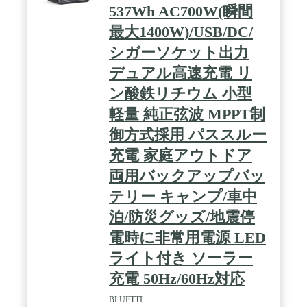
537Wh AC700W(瞬間
での緊急時のバックアップ電源としてご活用いただ
けます。フロント部分にはLEDライトが搭載されて
最大1400W)/USB/DC/
いるため、夜のキャンプサイトや停電時でも手元を
照らすことができます。 / 【10年使える長寿命】リ
シガーソケット出力
ン酸鉄リチウムイオン電池を採用し、4,000サイクル
デュアル高速充電 リ
の超長寿命だから毎日使っても10年以上使えます。
バッテリー節約モードを使用すると、バッテリーの
ン酸鉄リチウム 小型
寿命を1.5倍に延ばすことができます。インバータ保
護システム、光充電モジュール保護システムなど、
軽量 純正弦波 MPPT制
合計62個の保護システムと12重のBMS保護システム
御方式採用 パススルー
を搭載し、ソフトウェアとハードウェアの両方面か
ら万全な安全システムを構築しました。使用中も平
充電 家庭アウトドア
均1秒に1回の自動安全検査を行っています。 / 【静
音モード・大容量ながら持ち運び便利デザイン】
両用バックアップバッ
Jackery独自な自己冷却技術を利用し、温度の安定性
テリー キャンプ/車中
がより良く、ファンへの依存を減らし、騒音は42dB
以下に抑えられ、ユーザーに静かな体験を提供しま
泊/防災グッズ/地震停
す。また、効率的な温度制御機能より実現された静
音充電モードを利用する場合、騒音は30dB以下（静
電時に非常用電源 LED
かな図書館レベル）になります / 【Jackery専用アプ
ライト付き ソーラー
リで遠隔操作・EPS機能搭載】Jackery専用アプリ
で、デバイス状態の確認やリモートコントロールが
充電 50Hz/60Hz対応
できます。Bluetooth と WiFi のデュアルモード通信
で、屋外および屋内のさまざまな使用シナリオをカ
BLUETTI