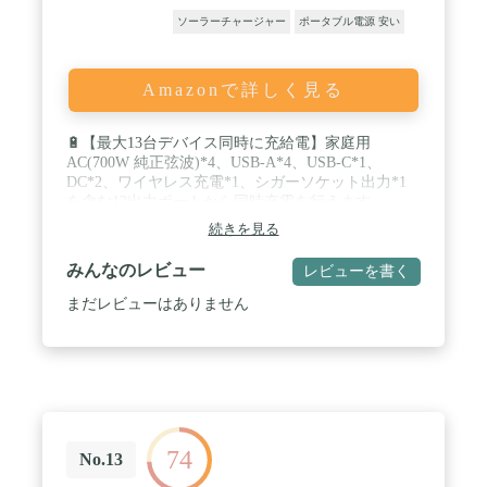
バーします。さらにEPS機能にも対応。停電になっ
ても家電や機器へ給電できます。万が一停電の時に
ソーラーチャージャー
ポータブル電源 安い
は、わずか20ミリ秒でバッテリー給電に自動的に切
り替えることができます、バックアップ電源として
ご活用できます。*注意：ゼロミリ秒切替えではな
Amazonで詳しく見る
いのため、医療機器やデータサーバなど、非常時に
不具合が起こると人命 / 財産に重大な危険を及ぼし
うる用途でのご使用はお控えください。 / 【無償回
🔋【最大13台デバイス同時に充給電】家庭用
収サービス】 Jackeryでは、不要になったポータブル
AC(700W 純正弦波)*4、USB-A*4、USB-C*1、
電源を無償で回収するサービスをご用意していま
DC*2、ワイヤレス充電*1、シガーソケット出力*1
す。お客様の廃棄の負担を軽減することで、購入後
を含む13出力ポートから同時充電を行えます。
も安心してご使用いただけます。
168000mAh/537Wh大容量を持ちますので、車中泊、
続きを見る
キャンプ、停電や災害時の備えなどに最適です。 /
🔋【デュアル急速充電に対応】PS54は2つの入力ポ
みんなのレビュー
レビューを書く
ートがあります。付属のACアダプター(90W)で充電
する以外に、別売りのT200S ACアダプター(200W)
まだレビューはありません
とソーラーパネルを組み合わせたデュアル充電で、
400Wの急速充電を実現し、最短1時間で0~80%、2
時間で完全に充電されます。PV充電については、
12Vから28Vの電圧範囲に対応しており最大200Wま
で可能です。MPPT(最大電力点追従制御)方式を採
用しているため、それぞれの気象条件下で太陽電池
から最大の電力を取り出すことができます。 / 🔋
74
【高い安全性】BLUETTI全てのポータブル電源はリ
No.13
ン酸鉄リチウム電池が採用されており、熱分解温度