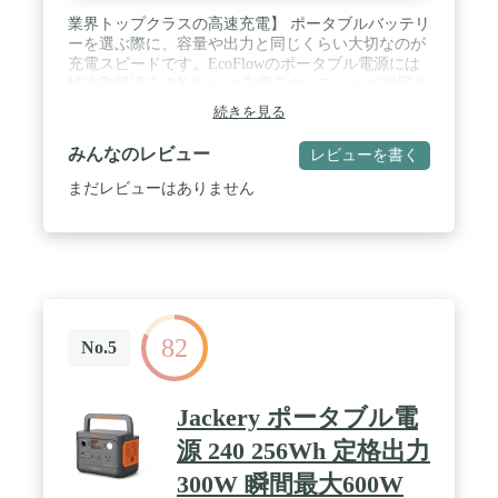
と3年延長=5年)。万が一不具合が発生した際に、国
業界トップクラスの高速充電】 ポータブルバッテリ
内にサポートセンターがあるためもしもの時も安心
ーを選ぶ際に、容量や出力と同じくらい大切なのが
です。 / 【製品回収サービス】専門スタッフのサポ
充電スピードです。EcoFlowのポータブル電源には
ートや、ご使用済みポータブル電源の回収サービス
特許取得済みのX-Streaｍ充電テクノロジーが採用さ
を行っております。回収した製品は分解し、資源と
れており、RIVER 2 はわずか60分で満充電が可能で
して有効活用させて頂きます。（弊社製品限定、送
続きを見る
す。これは業界平均より5倍速く、従来のRIVERシ
料はお客様ご負担となります。）
リーズより38%高速です。急に電源が必要なときに
みんなのレビュー
レビューを書く
RIVER 2 の充電を忘れていても、ACコンセントで
短時間の間にフル充電されます。また、環境にやさ
まだレビューはありません
しいソーラー充電にも対応しており、EcoFlowの
110Wソーラーパネルとつなげると、約2.3時間で満
充電されます。AC充電以外に太陽光発電が利用で
きるため、災害などでグリッドが遮断された停電時
などでも使用できます。 / 【約6倍長寿命・安全な
リン酸鉄リチウムイオン電池採用】 RIVER 2 ポー
タブル電源には、電気自動車にも使用されているリ
82
ン酸鉄リチウムイオンバッテリーが搭載されていま
No.5
す。バッテリーの充放電を繰り返し行える回数が、
業界平均500回に対して、RIVER 2は6倍の約3,000回
です(初期容量の80%以上を維持)。1日1回使用して
Jackery ポータブル電
も、約10年以上も使用することが可能です。また、
リン酸鉄リチウムイオンバッテリーは、環境に有害
源 240 256Wh 定格出力
な金属を使用しておらず、耐熱性にも優れており、
300W 瞬間最大600W
RIVER 2 ポータブル電源は、高温下などの厳しい環