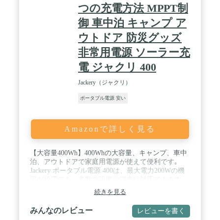
つの充電方法 MPPT制
御 車中泊 キャンプ ア
ウトドア 防災グッズ
非常用電源 ソーラー充
電 ジャクリ 400
Jackery（ジャクリ）
ポータブル電源 安い
Amazonで詳しく見る
【大容量400Wh】400Whの大容量、キャンプ、車中
泊、アウトドアで家庭用電源が使えて便利です｡
Jackery ポータブル電源 400は、最大電力200Wの機
器が給電でき、多数の設備や端末に対応できます｡
液晶ライト(5W)が約35時間、ノートパソコン(50W)
続きを見る
が約6-7回、小型ドロンが約6-7回、携帯電話(12W)
が約35-40回、ミニ冷蔵庫(40W)が約8.5-12時間使用
みんなのレビュー
レビューを書く
できます｡ / 【MPPT制御方式を採用】Jackeryポータ