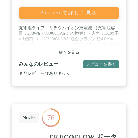
充電ケーブル、安全マニュアル、カスタマーサポー
ト / ご注意：車からポータブル電源を充電する際
Amazonで詳しく見る
は、まずポータブル電源側にXT-60端子を真っ直ぐ
奧まで差し込み、次に車側のシガーソケットに接続
してください。車の振動により端子が抜けやすくな
充電池タイプ：リチウムイオン充電池 （充電池容
ることがあるため、接続した端子に緩みが無いか定
量：288Wh／80,000mAh 3.6V換算） / 入力：DC端子
期的にご確認ください。 / ご注意：本製品は11~60V
× 1個口 （（12V-30V/3.8A)適合プラグ外径4.0mm、
のソーラーパネルに対応しています。Anker純正の
内径1.7mm）、USB-C x 1（ PD60W対応） / AC出力
ソーラーパネルのご使用をおすすめいたします。ま
（正弦波）：AC100V x2個口（合計60Hz 300W
た、ソーラーパネルを複数枚接続する際は同じソー
続きを見る
Max）、DC出力：カーアクセサリーソケットx1個
ラーパネル製品を接続してください。 ソーラーパネ
口、DC端子 (DC12V/5A)x2個口 / USB-A出力：
ルと接続する際、ソーラーパネルの定格電圧がポー
みんなのレビュー
レビューを書く
5V/2.4A x2ポート、18W x1ポート(5V3A/ 9V2A/
タブル電源の入力電圧の範囲に収まるようご注意く
12V1.5A)、USB-C出力：1ポート（PD60W対応） /
まだレビューはありません
ださい。ポータブル電源の入力電圧の上限を超えた
付属品：ACアダプタ、電源コード、カーアクセサ
ソーラーパネルを接続すると故障のおそれがありま
リーソケット用アダプタ、注意書、取扱説明書・保
す。
証書・蓄電日管理シール / ご注意：多摩電子工業製
ソーラー充電器 TSK92Kを接続することはできませ
ん。なお、TSK91Kは接続可能です。
76
No.10
EF ECOFLOW ポータ