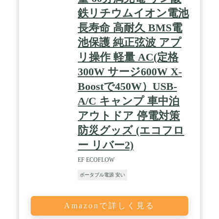
回に対して、RIVER 2 Proは6倍の約3,000回です(初
期容量の80%以上を維持)。1日1回使用しても、約10
鉄リチウムイオン電池
年以上も使用することが可能です。また、リン酸鉄
長寿命 高耐久 BMS電
リチウムイオンバッテリーは、環境に有害な金属を
使用しておらず、耐熱性にも優れており、RIVER 2
池保護 純正弦波 アプ
Proポータブル電源は、高温下などの厳しい環境に
おいても使用することができます。ポータブル電源
リ操作 軽量 AC(定格
業界では初となる、世界トップクラスの製品安全保
300W サージ600W X-
証機関テュフ ラインランド社の認証を取得。 / 【業
界初TÜV認証を取得したモバイルバッテリー】
Boostで450W）USB-
RIVER 2シリーズRIVER 2 / RIVER 2 Max / RIVER 2
Proの急速充電テクノロジーは、バッテリーのセル
A/C キャンプ 車中泊
温度 を上昇させないのでバッテリーに悪影響を及ぼ
アウトドア 停電対策
しません。さらに、20を超える高い安全基準をクリ
アし、ポータフブル 電源業界では初となるTÜV
防災グッズ (エコフロ
Rheinland (テュフ·ラインランド)の認定を取得しま
した。 / 【スマートフォンからリモート操作が可能
ー リバー2)
モバイルバッテリー】 EcoFlowアプリをお使いのス
マホにダウンロードすれば、ポータブル電源本体に
EF ECOFLOW
はノータッチで電力や充電の設定・操作・管理も可
ポータブル電源 安い
能です。万が一目の届かないところにポータブル電
源を置いても、ワンタッチでスマホから本体の操作
や電力状況の確認ができます。 / 【業界トップクラ
ス最長5年保証】 RIVER 2 Proポータブル電源は業界
Amazonで詳しく見る
トップクラスの最長5年保証(通常2年+保証登録する