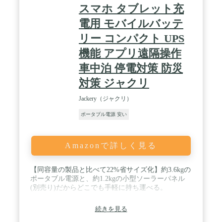
境においても使用することができます。また、筐体
スマホ タブレット充
には頑強な材質が使用されており、耐振動・耐衝撃
に優れております。 / 【業界初TÜV認証を取得し
電用 モバイルバッテ
た】RIVER 2シリーズRIVER 2 / RIVER 2 Max /
リー コンパクト UPS
RIVER 2 Proの急速充電テクノロジーは、バッテリ
ーのセル温度 を上昇させないのでバッテリーに悪影
機能 アプリ遠隔操作
響を及ぼしません。さらに、20を超える高い安全基
準をクリアし、ポータフブル 電源業界では初となる
車中泊 停電対策 防災
TÜV Rheinland (テュフ·ラインランド)の認定を取得
対策 ジャクリ
しました。 / 【日常、レジャーから緊急時までこれ
1台で電力がまかなえる】 RIVER 2は、バッテリー
Jackery（ジャクリ）
容量256Whのコンパクトなポータブル電源です。
ACx2、USB-Ax2、USB-Cx1、シガーソケットx1の合
ポータブル電源 安い
計6個の出力ポートが搭載されています。スマート
フォンやタブレット、ノートパソコン、電気毛布、
冷蔵庫、テレビ、扇風機など、幅広い電化製品をコ
Amazonで詳しく見る
ンセントのない場所からでもご使用いただけます。
/ 【スマートフォンからリモート操作が可能】
EcoFlowアプリをお使いのスマホにダウンロードす
【同容量の製品と比べて22%省サイズ化】約3.6kgの
れば、ポータブル電源本体にはノータッチで電力や
ポータブル電源と、約1.2kgの小型ソーラーパネル
充電の設定・操作・管理も可能です。万が一目の届
(別売り)だからどこでも手軽に持ち運べる。
かないところにポータブル電源を置いても、ワンタ
ッチでスマホから本体の操作や電力状況の確認がで
きます。 / 【業界トップクラス最長5年保証】
続きを見る
RIVER 2 Proポータブル電源は業界トップクラスの